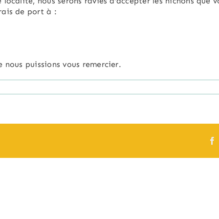
localité, nous serons ravies d’accepter les nichons que v
ais de port à :
e nous puissions vous remercier.