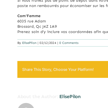
Si vous n’avez pas de point de dépôt dans votre 
poste non rembourrés pour économiser sur les fr
Com’Femme
6035 rue Adam
Brossard, Qc J4Z 1A9
Prenez soin d’y inclure vos coordonnées afin qu
By
ElisePilon
|
02/12/2024
|
0 Comments
Share This Story, Choose Your Platform!
About the Author:
ElisePilon