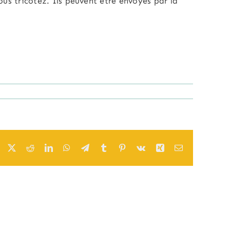
ous tricotez. Ils peuvent être envoyés par la
Facebook
X
Reddit
LinkedIn
WhatsApp
Telegram
Tumblr
Pinterest
Vk
Xing
Email