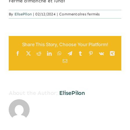
Fermé dimanche et lundi
sur
By
ElisePilon
|
02/12/2024
|
Commentaires fermés
La
Vie
Laine
de
Rimouski
Share This Story, Choose Your Platform!
Facebook
X
Reddit
LinkedIn
WhatsApp
Telegram
Tumblr
Pinterest
Vk
Xing
Email
About the Author:
ElisePilon