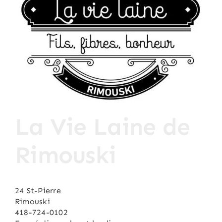
Les Nichons tricotés du Québec
La Vie Laine de
Rimouski
24 St-Pierre
Rimouski
418-724-0102